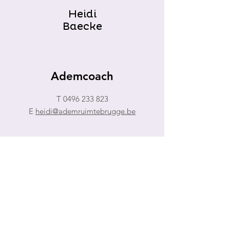
Heidi
Baecke
Ademcoach
T
0496 233 823
E
heidi@ademruimtebrugge.be