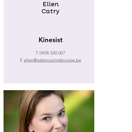
Ellen
Catry
Kinesist
T
0498 500 007
E
ellen@ademruimtebrugge.be