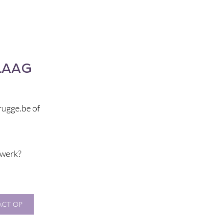
RAAG
rugge.be
of
werk
?
ACT OP