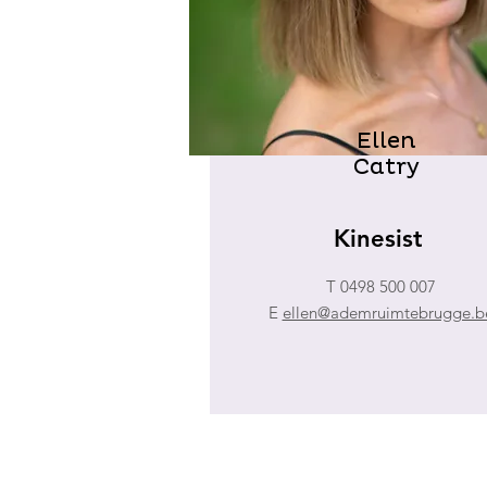
Ellen
Catry
Kinesist
T 0498 500 007
E
ellen@ademruimtebrugge.b