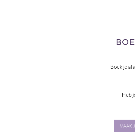
BOE
Boek je afs
Heb j
MAAK J