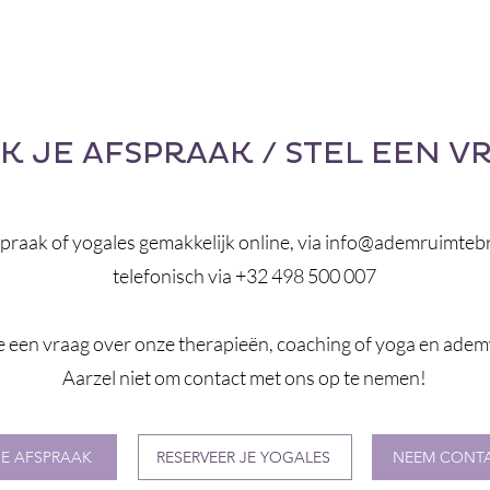
K JE AFSPRAAK / STEL EEN V
praak of yogales gemakkelijk online, via
info@ademruimteb
telefonisch via +32 498 500 007
e een vraag over onze therapieën, coaching of
yoga
en adem
Aarzel niet om contact met ons op te nemen!
E AFSPRAAK
RESERVEER JE YOGALES
NEEM CONT