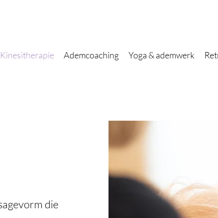
Kinesitherapie
Ademcoaching
Yoga & ademwerk
Ret
ssagevorm die