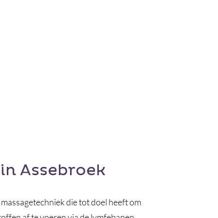
in Assebroek
 massagetechniek die tot doel heeft om
toffen af te voeren via de lymfebanen.