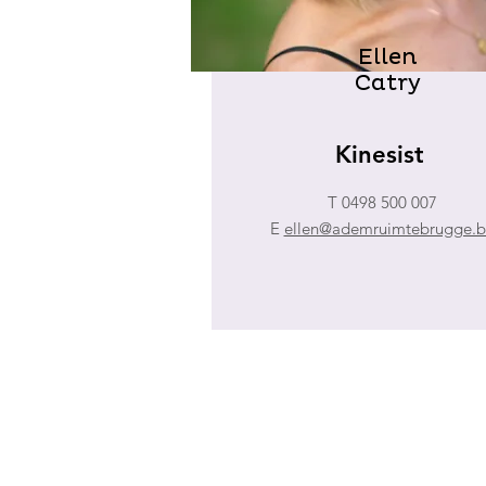
Ellen
Catry
Kinesist
T 0498 500 007
E
ellen@ademruimtebrugge.b