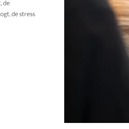
, de
gt, de stress
l