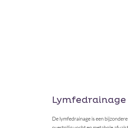
Lymfedrainage 
De lymfedrainage is een bijzondere
overtollig vocht en metabole afvals