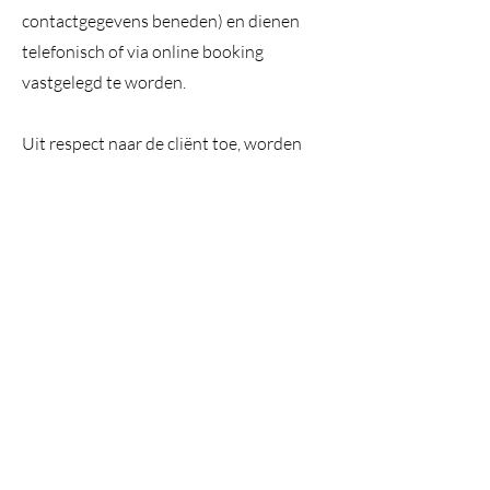
contactgegevens beneden) en dienen
telefonisch of via online booking
vastgelegd te worden.
Uit respect naar de cliënt toe, worden
telefoons niet opgenomen tijdens de
therapie. Indien we niet bereikbaar zijn,
kunt u gerust een bericht achterlaten. U
kunt ons ook steeds contacteren via
mail.
BELANGRIJKE
OPMERKINGEN
De voorziene tijd voor uw behandeling
wordt gereserveerd en dient uiteraard